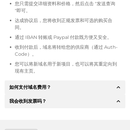
您只需提交详细资料和价格，然后点击 "发送查询
"即可。
达成协议后，您将收到正规发票和可选的购买合
同。
通过 IBAN 转账或 Paypal 付款既方便又安全。
收到付款后，域名将转给您的供应商（通过 Auth-
Code）。
您可以将新域名用于新项目，也可以将其重定向到
现有主页。
expand_less
如何支付域名费用？
expand_less
我会收到发票吗？
达成协议后，房东将通知您付款细节。房主随后会向您
提供 SEPA 银行的详细信息，如果需要，还可以提供
Paypal 或其他付款方式。
是的，卖方会向您寄送正规发票。如果购买价格较高，
您还会根据要求收到一份额外的购买合同。
转账时请务必注明域名和发票号码。