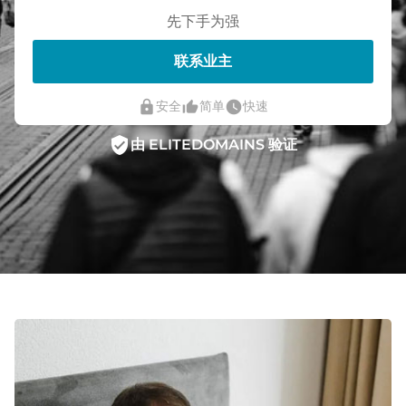
先下手为强
联系业主
lock
thumb_up_alt
watch_later
安全
简单
快速
verified_user
由 ELITEDOMAINS 验证